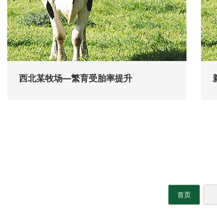
西北某牧场—繁育受胎率提升
首页