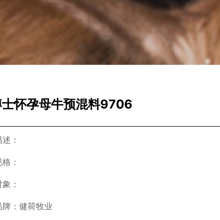
士怀孕母牛预混料9706
描述：
规格：
对象：
品牌：健荷牧业