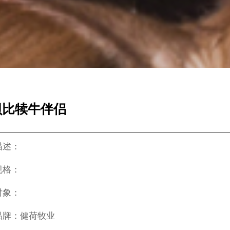
贝比犊牛伴侣
描述：
规格：
对象：
品牌：健荷牧业